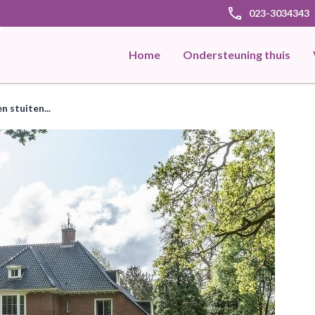
phone
023-3034343
Home
Ondersteuning thuis
n stuiten...