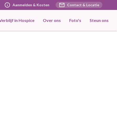
info
mail
Aanmelden & Kosten
Contact & Locatie
Verblijf in Hospice
Over ons
Foto's
Steun ons