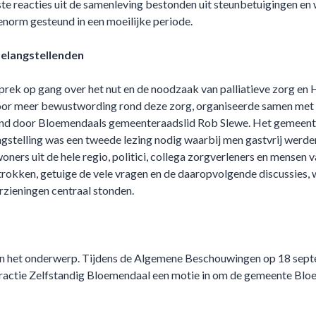
te reacties uit de samenleving bestonden uit steunbetuigingen en
 enorm gesteund in een moeilijke periode.
elangstellenden
prek op gang over het nut en de noodzaak van palliatieve zorg en 
t voor meer bewustwording rond deze zorg, organiseerde samen met
und door Bloemendaals gemeenteraadslid Rob Slewe. Het gemeente
stelling was een tweede lezing nodig waarbij men gastvrij werde
rs uit de hele regio, politici, collega zorgverleners en mensen va
okken, getuige de vele vragen en de daaropvolgende discussies, w
rzieningen centraal stonden.
aan het onderwerp. Tijdens de Algemene Beschouwingen op 18 sep
fractie Zelfstandig Bloemendaal een motie in om de gemeente Blo