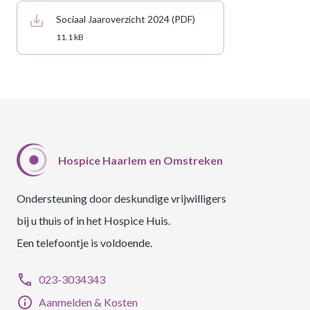
save_alt
Sociaal Jaaroverzicht 2024
(
PDF
)
11.1 kB
Hospice Haarlem en Omstreken
Ondersteuning door deskundige vrijwilligers
bij u thuis of in het Hospice Huis.
Een telefoontje is voldoende.
phone
023-3034343
info
Aanmelden & Kosten